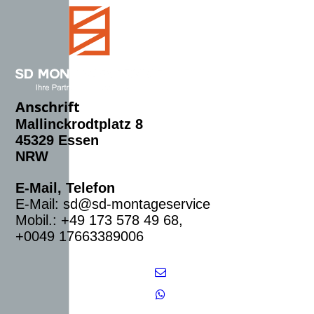
Anschrift
Mallinckrodtplatz 8
45329 Essen
NRW
E-Mail, Telefon
E-Mail: sd@sd-montageservice
Mobil.: +49 173 578 49 68,
+0049 17663389006